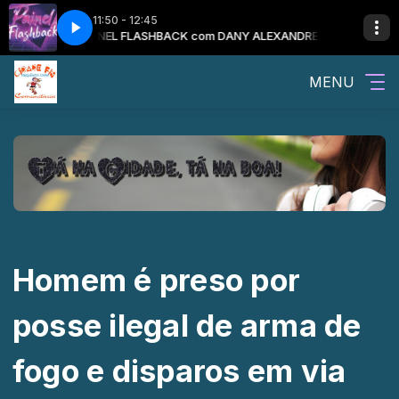
11:50 - 12:45
ACHBACK
E VOCE
O MELHOR DDE VOCE com CAROL TORMENA E O MELHOR DE VO
PAINEL FLASHBACK com DANY ALEXANDRE E O PAINEL FLACHBA
MENU
Homem é preso por
posse ilegal de arma de
fogo e disparos em via