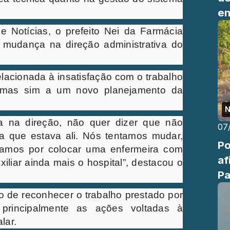
en
e Notícias, o prefeito Nei da Farmácia
 mudança na direção administrativa do
elacionada à insatisfação com o trabalho
a, mas sim a um novo planejamento da
N
 na direção, não quer dizer que não
07
ra que estava ali. Nós tentamos mudar,
Po
tamos por colocar uma enfermeira com
af
iliar ainda mais o hospital”, destacou o
Pa
de
 de reconhecer o trabalho prestado por
 principalmente as ações voltadas à
lar.