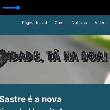
nzotti e o EXPERIENCIA DE DEUS
Página Inicial
Chat
Notícias
Vídeos
Sastre é a nova