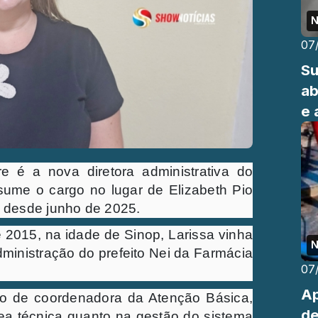
N
07
Su
ab
e 
e é a nova diretora administrativa do
ssume o cargo no lugar de Elizabeth Pio
o desde junho de 2025.
015, na idade de Sinop, Larissa vinha
N
ministração do prefeito Nei da Farmácia
07
Ap
ão de coordenadora da Atenção Básica,
de
ea técnica quanto na gestão do sistema