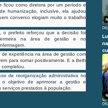
e ficou como diretora por um período e
 de humanização, inclusive, ela ajudou
uem converso elogiam muito o trabalho
N
06
 o prefeito reforçou que a decisão foi
Lu
fermeira na área de gestão e no
na
enfermagem.
cu
o de experiência na área de gestão com
vem para somar positivamente. E a Beth
, completou.
so de reorganização administrativa no
 o objetivo de aprimorar a gestão e
s serviços prestados à população.
N
06