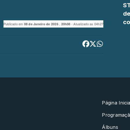
ST
de
c
Publicado em
,
- Atualizado as 04h27
08 de Janeiro de 2026
20h08
Página Inicia
Programaç
Álbuns