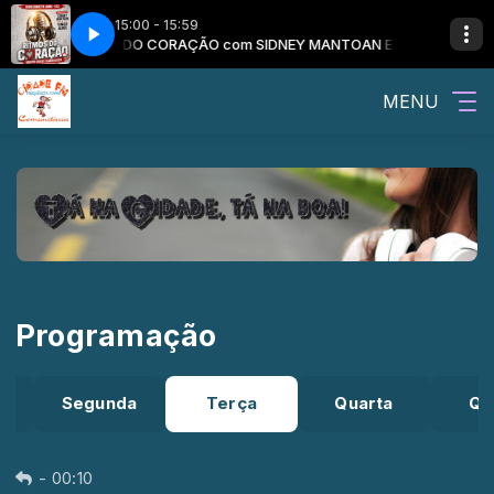
15:00 - 15:59
RITMOS DO CORAÇÃO com SIDNEY MANTOAN E TONICO
MENU
Programação
o
Segunda
Terça
Quarta
Qu
-
00:10